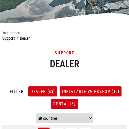
You are here
Support
/
Dealer
SUPPORT
DEALER
FILTER
DEALER
(43)
INFLATABLE WORKSHOP
(15)
RENTAL
(6)