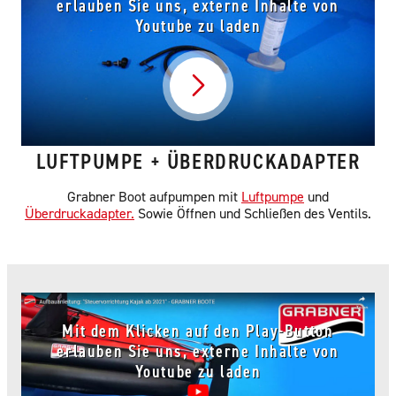
erlauben Sie uns, externe Inhalte von
Youtube zu laden
Video abspielen
LUFTPUMPE + ÜBERDRUCKADAPTER
Grabner Boot aufpumpen mit
Luftpumpe
und
Überdruckadapter
.
Sowie Öffnen und Schließen des Ventils.
Mit dem Klicken auf den Play-Button
erlauben Sie uns, externe Inhalte von
Youtube zu laden