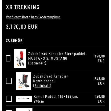
XR TREKKING
Von diesem Boot gibt es Sonderangebote
3.190,00 EUR
ZUBEHÖR
Zubehörset Kanadier Stechpaddel,
350,00
MUSTANG S, MUSTANG
Zubehörset Kanadier Stechpaddel, MUSTANG S, MUSTANG
EUR
(
Setinhalt
)
Zubehörset Kanadier
265,00
Kombipaddel
Zubehörset Kanadier Kombipaddel
EUR
(
Setinhalt
)
Kombi Paddel 155+155 cm,
140,00
Kombi Paddel 155+155 cm, 270 cm
270cm
EUR