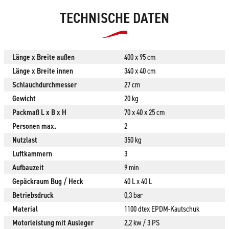
TECHNISCHE DATEN
Länge x Breite außen
400 x 95 cm
Länge x Breite innen
340 x 40 cm
Schlauchdurchmesser
27 cm
Gewicht
20 kg
Packmaß L x B x H
70 x 40 x 25 cm
Personen max.
2
Nutzlast
350 kg
Luftkammern
3
Aufbauzeit
9 min
Gepäckraum Bug / Heck
40 L x 40 L
Betriebsdruck
0,3 bar
Material
1100 dtex EPDM-Kautschuk
Motorleistung mit Ausleger
2,2 kw / 3 PS