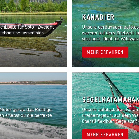
KANADIER
hboote für Solo-, Zweier-,
Unsere geräumigen aufblasb
lehne und lassen sich
werden auf dem Sitzbrett i
sind auch ideal für Wildwas
MEHR ERFAHREN
SEGELKATAMARA
 Motor genau das Richtige
Unsere aufblasbaren Katama
en erlebst du die perfekte
Freiheitsgefühl auf dem Was
überall flexiblen Segelspaß
MEHR ERFAHREN