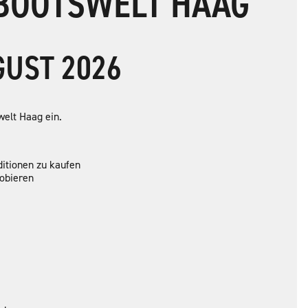
BOOTSWELT HAAG
GUST 2026
elt Haag ein.
itionen zu kaufen
robieren