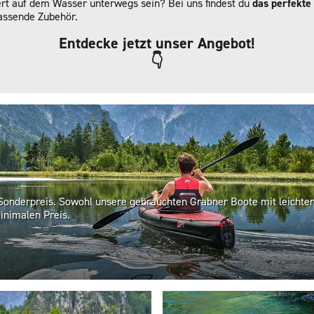
ert auf dem Wasser unterwegs sein? Bei uns findest du
das perfekte
passende Zubehör.
Entdecke jetzt unser Angebot!
👇
Sonderpreis. Sowohl unsere gebrauchten Grabner Boote mit leichten
inimalen Preis.