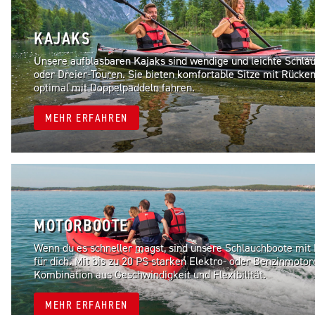
KAJAKS
Unsere aufblasbaren Kajaks sind wendige und leichte Schlauc
oder Dreier-Touren. Sie bieten komfortable Sitze mit Rücken
optimal mit Doppelpaddeln fahren.
MEHR ERFAHREN
MOTORBOOTE
Wenn du es schneller magst, sind unsere Schlauchboote mit
für dich. Mit bis zu 20 PS starken Elektro- oder Benzinmotor
Kombination aus Geschwindigkeit und Flexibilität.
MEHR ERFAHREN