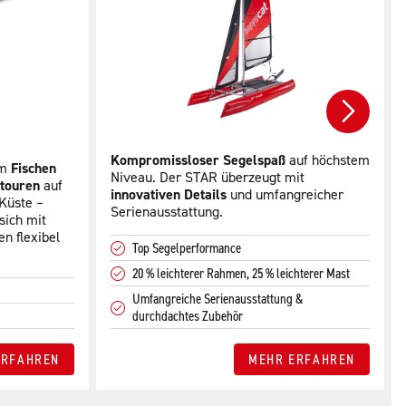
Kompromissloser Segelspaß
auf höchstem
um
Fischen
Niveau. Der STAR überzeugt mit
touren
auf
innovativen Details
und umfangreicher
 Küste –
Serienausstattung.
sich mit
en flexibel
Top Segelperformance
20 % leichterer Rahmen, 25 % leichterer Mast
Umfangreiche Serienausstattung &
durchdachtes Zubehör
ERFAHREN
MEHR ERFAHREN