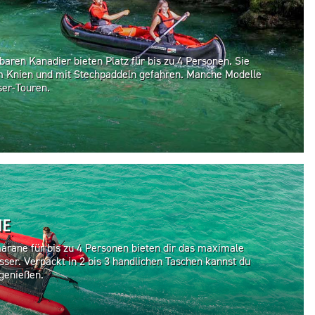
aren Kanadier bieten Platz für bis zu 4 Personen. Sie
m Knien und mit Stechpaddeln gefahren. Manche Modelle
ser-Touren.
NE
rane für bis zu 4 Personen bieten dir das maximale
ser. Verpackt in 2 bis 3 handlichen Taschen kannst du
 genießen.