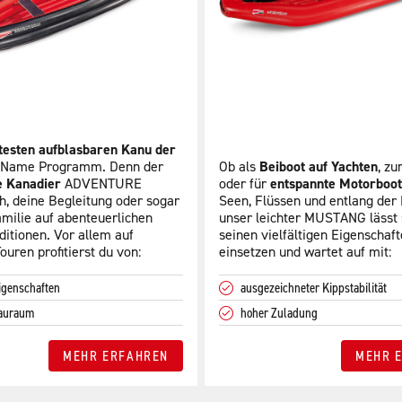
testen aufblasbaren Kanu der
r Name Programm. Denn der
Ob als
Beiboot auf Yachten
, z
e Kanadier
ADVENTURE
oder für
entspannte Motorboot
ch, deine Begleitung oder sogar
Seen, Flüssen und entlang der
milie auf abenteuerlichen
unser leichter MUSTANG lässt 
itionen. Vor allem auf
seinen vielfältigen Eigenschaft
uren profitierst du von:
einsetzen und wartet auf mit:
igenschaften
ausgezeichneter Kippstabilität
auraum
hoher Zuladung
MEHR ERFAHREN
MEHR 