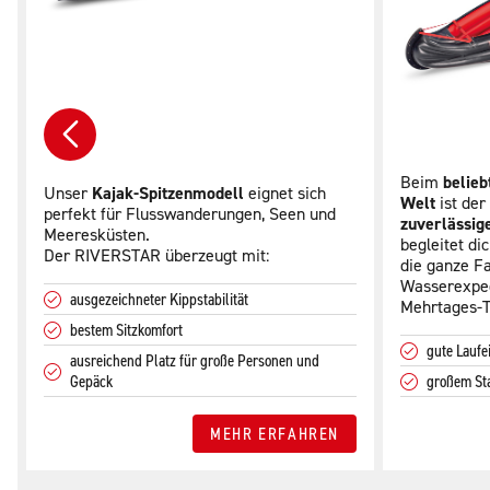
Beim
belieb
Unser
Kajak-Spitzenmodell
eignet sich
Welt
ist de
perfekt für Flusswanderungen, Seen und
zuverlässig
Meeresküsten.
begleitet di
Der RIVERSTAR überzeugt mit:
die ganze Fa
Wasserexped
ausgezeichneter Kippstabilität
Mehrtages-To
bestem Sitzkomfort
gute Laufe
ausreichend Platz für große Personen und
Gepäck
großem St
MEHR ERFAHREN