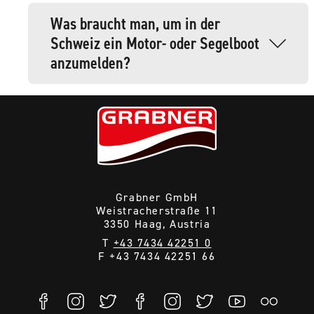
Was braucht man, um in der
Schweiz ein Motor- oder Segelboot
anzumelden?
Das Schweizer Schifffahrtsgesetz schreibt vor,
dass für alle Boote, die mit Motor oder Segel
angetrieben werden können, beim jeweiligen
kantonalen Schiffahrtsamt angemeldet werden
müssen.
Dazu benötigen Sie die Konformitätserklärung (die
beim Eignerhandbuch dabei ist) und einen
Grabner GmbH
Verzollungsnachweis. Bei Versandbestellungen
Weistracherstraße 11
bekommen Sie den Verzollungsnachweis
3350 Haag, Austria
automatisch von unserer Spedition zugeschickt,
T
+43 7434 42251 0
bei Eigenimport müssen Sie sich den
F +43 7434 42251 66
Verzollungsnachweis an der Grenze besorgen.