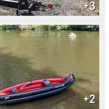
+3
+2