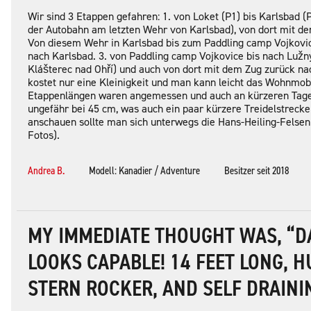
Wir sind 3 Etappen gefahren: 1. von Loket (P1) bis Karlsbad (
der Autobahn am letzten Wehr von Karlsbad), von dort mit de
Von diesem Wehr in Karlsbad bis zum Paddling camp Vojkovic
nach Karlsbad. 3. von Paddling camp Vojkovice bis nach Lužný
Klášterec nad Ohří) und auch von dort mit dem Zug zurück na
kostet nur eine Kleinigkeit und man kann leicht das Wohnmob
Etappenlängen waren angemessen und auch an kürzeren Tagen
ungefähr bei 45 cm, was auch ein paar kürzere Treidelstreck
anschauen sollte man sich unterwegs die Hans-Heiling-Felsen 
Fotos).
Andrea B.
Modell: Kanadier / Adventure
Besitzer seit 2018
MY IMMEDIATE THOUGHT WAS, “D
LOOKS CAPABLE! 14 FEET LONG, 
STERN ROCKER, AND SELF DRAINI