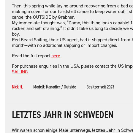
Then, this spring while laying around recovering from a bad ca
making a cover for our hardshell canoe to keep water out, I s
canoe, the OUTSIDE by Grabner.
My immediate thought was, “Damn, this thing looks capable! 1
rocker, and self draining.” It didn’t take us long to decide we
boy.
Red Beard Sailing, their US agent, had it shipped direct from 
month—with no additional shipping or import charges.
Read the full report
here
For purchase enquiries in the USA, please contact the US impo
SAILING
Nick H.
Modell: Kanadier / Outside
Besitzer seit 2023
LETZTES JAHR IN SCHWEDEN
Wir waren schon einige Male unterwegs, letztes Jahr in Schw