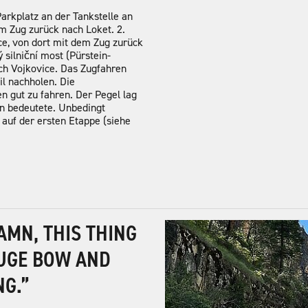
Parkplatz an der Tankstelle an
m Zug zurück nach Loket. 2.
e, von dort mit dem Zug zurück
 silniční most (Pürstein-
ch Vojkovice. Das Zugfahren
il nachholen. Die
 gut zu fahren. Der Pegel lag
en bedeutete. Unbedingt
auf der ersten Etappe (siehe
AMN, THIS THING
HUGE BOW AND
NG.”