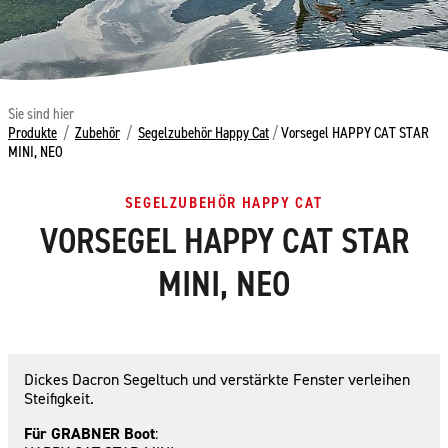
Sie sind hier
Produkte
/
Zubehör
/
Segelzubehör Happy Cat
/
Vorsegel HAPPY CAT STAR
MINI, NEO
SEGELZUBEHÖR HAPPY CAT
VORSEGEL HAPPY CAT STAR
MINI, NEO
Dickes Dacron Segeltuch und verstärkte Fenster verleihen
Steifigkeit.
Für GRABNER Boot
: